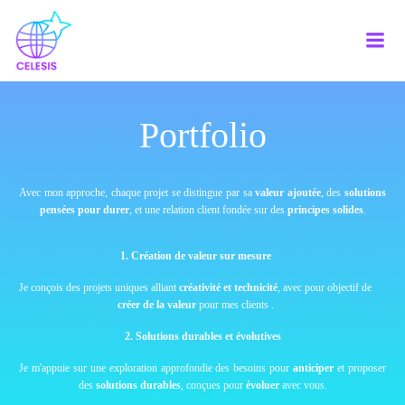
Aller
au
contenu
Portfolio
Avec mon approche, chaque projet se distingue par sa
valeur ajoutée
, des
solutions
pensées pour durer
, et une relation client fondée sur des
principes solides
.
1. Création de valeur sur mesure
Je conçois des projets uniques alliant
créativité et technicité
, avec pour objectif de
créer de la valeur
pour mes clients
.
2. Solutions durables et évolutives
Je m'appuie sur une exploration approfondie des besoins pour
anticiper
et proposer
des
solutions durables
, conçues pour
évoluer
avec vous.