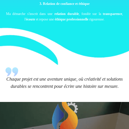
3. Relation de confiance et éthique
Ma démarche s'inscrit dans une
relation durable
, fondée sur la
transparence
,
l'
écoute
et repose une
éthique professionnelle
rigoureuse.
Chaque projet est une aventure unique, où créativité et solutions
durables se rencontrent pour écrire une histoire sur mesure.